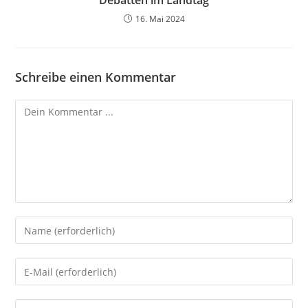
Debatten im Landtag
16. Mai 2024
Schreibe einen Kommentar
Kommentieren
Gib
deinen
Namen
Gib
oder
deine
Benutzernamen
E-
Gib