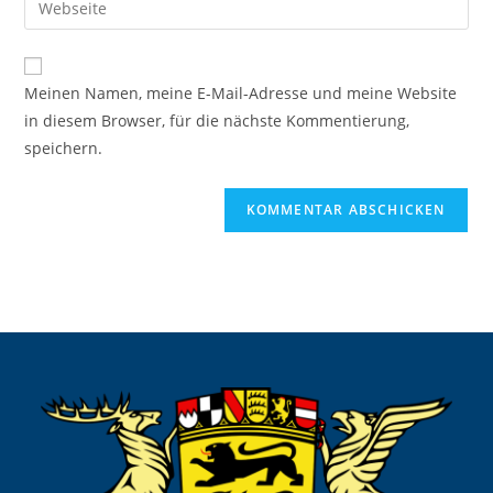
zum
Mail-
deine
Kommentieren
Adresse
Website-
ein
zum
URL
Meinen Namen, meine E-Mail-Adresse und meine Website
Kommentieren
ein
in diesem Browser, für die nächste Kommentierung,
ein
(optional)
speichern.